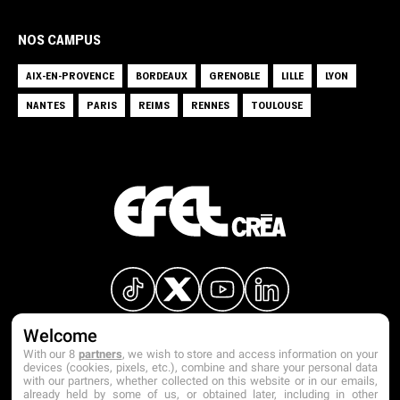
NOS CAMPUS
AIX-EN-PROVENCE
BORDEAUX
GRENOBLE
LILLE
LYON
NANTES
PARIS
REIMS
RENNES
TOULOUSE
Welcome
With our 8
partners
, we wish to store and access information on your
devices (cookies, pixels, etc.), combine and share your personal data
with our partners, whether collected on this website or in our emails,
already held by some of us, or obtained later, including in other