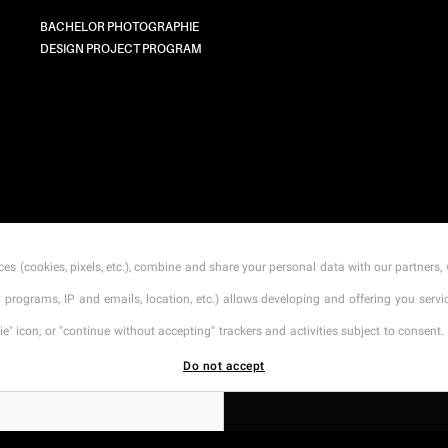
BACHELOR PHOTOGRAPHIE
DESIGN PROJECT PROGRAM
CONTACT
MENTIONS LÉGALES
TARIFS
CGI
es (cookies, pixels, etc.), combine and share your personal data with our partners, 
ty programs, IP and emails, location, etc.) allows developing and offering you ser
" icon, or "continue without accepting" trackers and activities subject to consent. 
Do not accept