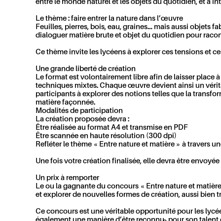
entre le monde naturel et les objets du quotidien, et à in
Le thème : faire entrer la nature dans l’œuvre
Feuilles, pierres, bois, eau, graines… mais aussi objets 
dialoguer matière brute et objet du quotidien pour raco
Ce thème invite les lycéens à explorer ces tensions et ce
Une grande liberté de création
Le format est volontairement libre afin de laisser place à
techniques mixtes. Chaque œuvre devient ainsi un véritab
participants à explorer des notions telles que la transfo
matière façonnée.
Modalités de participation
La création proposée devra :
Être réalisée au
format A4
et transmise
en PDF
Être scannée en
haute résolution (300 dpi)
Refléter le thème
« Entre nature et matière »
à travers u
Une fois votre création finalisée, elle devra être envoyée 
Un prix à remporter
Le ou la gagnante du concours
« Entre nature et matière
et explorer de nouvelles formes de création, aussi bien 
Ce concours est une véritable opportunité pour les lyc
également une manière d’être reconnu·e pour son talent 