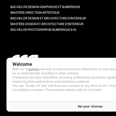
BACHELOR DESIGN GRAPHIQUE ET NUMÉRIQUE
MASTÈRE DIRECTION ARTISTIQUE
BACHELOR DESIGN ET ARCHITECTURE D'INTÉRIEUR
MASTÈRE DESIGN ET ARCHITECTURE D'INTÉRIEUR
BACHELOR PHOTOGRAPHIE NUMÉRIQUE & IA
Welcome
With our 8
partners
, we wish to store and access information on your devic
us, or obtained later, including in other contexts.
Processing this data (identifiers, browsing, preferences, purchases, loyal
measuring their performance, and analysing audiences.
You can "accept all" and withdraw your consent at any time via the "cookie
not subject to consent. These choices remain valid for 6 months.
Set your choices