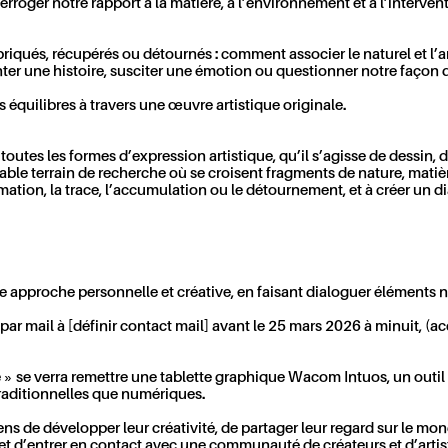
terroger notre rapport à la matière, à l’environnement et à l’interve
fabriqués, récupérés ou détournés : comment associer le naturel et l
nter une histoire, susciter une émotion ou questionner notre façon 
s équilibres à travers une œuvre artistique originale.
 toutes les formes d’expression artistique, qu’il s’agisse de dessin,
le terrain de recherche où se croisent fragments de nature, matière
rmation, la trace, l’accumulation ou le détournement, et à créer un 
ne approche personnelle et créative, en faisant dialoguer éléments n
par mail à [définir contact mail] avant le
25 mars 2026 à minuit,
(ac
 »
se verra remettre une
tablette graphique Wacom Intuos,
un outil
traditionnelles que numériques.
éens de
développer leur créativité,
de partager leur regard sur le monde
et d’entrer en contact avec une
communauté de créateurs et d’artis