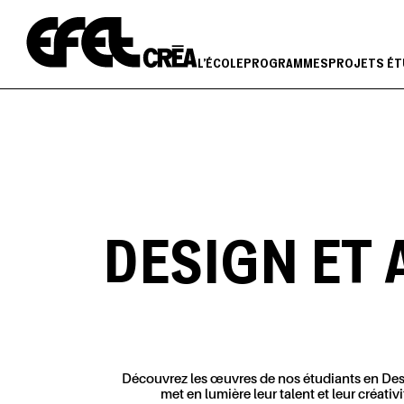
Aller
au
contenu
L'ÉCOLE
PROGRAMMES
PROJETS ÉT
DESIGN ET 
Découvrez les œuvres de nos étudiants en Desig
met en lumière leur talent et leur créativ