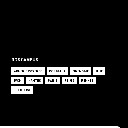
NOS CAMPUS
AIX-EN-PROVENCE
BORDEAUX
GRENOBLE
LILLE
LYON
NANTES
PARIS
REIMS
RENNES
TOULOUSE