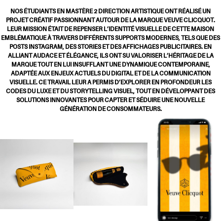
NOS ÉTUDIANTS EN MASTÈRE 2 DIRECTION ARTISTIQUE ONT RÉALISÉ UN
PROJET CRÉATIF PASSIONNANT AUTOUR DE LA MARQUE VEUVE CLICQUOT.
LEUR MISSION ÉTAIT DE REPENSER L’IDENTITÉ VISUELLE DE CETTE MAISON
EMBLÉMATIQUE À TRAVERS DIFFÉRENTS SUPPORTS MODERNES, TELS QUE DES
POSTS INSTAGRAM, DES STORIES ET DES AFFICHAGES PUBLICITAIRES. EN
ALLIANT AUDACE ET ÉLÉGANCE, ILS ONT SU VALORISER L’HÉRITAGE DE LA
MARQUE TOUT EN LUI INSUFFLANT UNE DYNAMIQUE CONTEMPORAINE,
ADAPTÉE AUX ENJEUX ACTUELS DU DIGITAL ET DE LA COMMUNICATION
VISUELLE. CE TRAVAIL LEUR A PERMIS D’EXPLORER EN PROFONDEUR LES
CODES DU LUXE ET DU STORYTELLING VISUEL, TOUT EN DÉVELOPPANT DES
SOLUTIONS INNOVANTES POUR CAPTER ET SÉDUIRE UNE NOUVELLE
GÉNÉRATION DE CONSOMMATEURS.