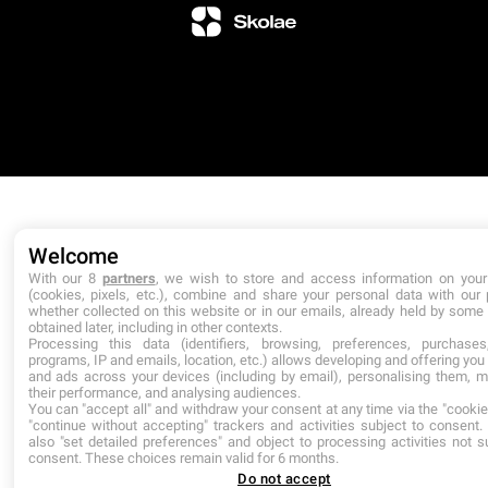
Welcome
With our 8
partners
, we wish to store and access information on your
(cookies, pixels, etc.), combine and share your personal data with our 
whether collected on this website or in our emails, already held by some 
obtained later, including in other contexts.
Processing this data (identifiers, browsing, preferences, purchases,
programs, IP and emails, location, etc.) allows developing and offering you
and ads across your devices (including by email), personalising them, 
their performance, and analysing audiences.
You can "accept all" and withdraw your consent at any time via the "cookie"
"continue without accepting" trackers and activities subject to consent
also "set detailed preferences" and object to processing activities not s
consent. These choices remain valid for 6 months.
Do not accept