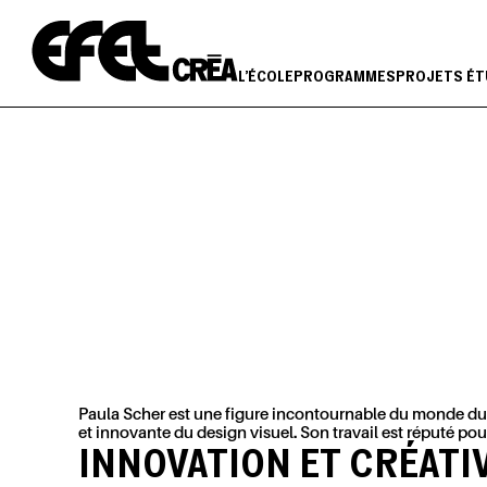
Aller
au
contenu
L'ÉCOLE
PROGRAMMES
PROJETS ÉT
Paula Scher est une figure incontournable du monde d
et innovante du design visuel. Son travail est réputé 
INNOVATION ET CRÉATI