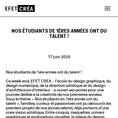
EFET
CRÉA
Aller
au
contenu
NOS ÉTUDIANTS DE 1ÈRES ANNÉES ONT DU
TALENT !
17 juin 2025
Nos étudiants de 1ère année ont du talent !
Ce week-end, EFET CREA – l’école du design graphique, du
design numérique, de la direction artistique et du design
d’architecture d’intérieur – a ouvert ses portes pour une
journée dédiée à la créativité de nos premières années.
Sous le thème
« Nos étudiants en 1ère année ont du
talent »
, familles, curieux et passionnés ont pu découvrir les
premiers projets de nos jeunes talents, déjà porteurs d’une
vraie vision artistique. Entre croquis, maquettes, univers
graphiques et explorations visuelles, la relève du design