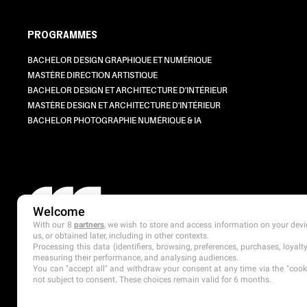
PROGRAMMES
BACHELOR DESIGN GRAPHIQUE ET NUMÉRIQUE
MASTÈRE DIRECTION ARTISTIQUE
BACHELOR DESIGN ET ARCHITECTURE D'INTÉRIEUR
MASTÈRE DESIGN ET ARCHITECTURE D'INTÉRIEUR
BACHELOR PHOTOGRAPHIE NUMÉRIQUE & IA
Welcome
With our 8
partners
, we wish to store and access information on your devic
us, or obtained later, including in other contexts.
Processing this data (identifiers, browsing, preferences, purchases, loyal
measuring their performance, and analysing audiences.
You can "accept all" and withdraw your consent at any time via the "cookie
not subject to consent. These choices remain valid for 6 months.