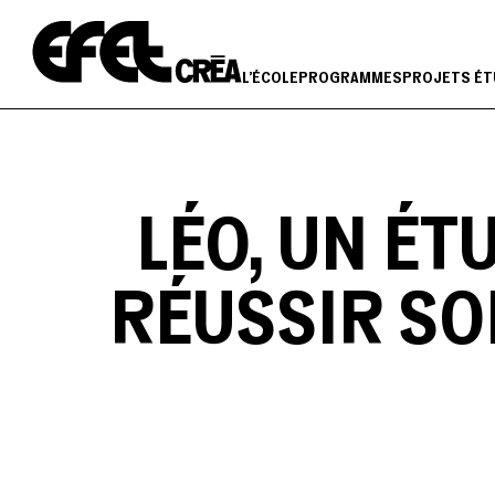
Aller
au
contenu
L'ÉCOLE
PROGRAMMES
PROJETS ÉT
LÉO, UN É
RÉUSSIR SO