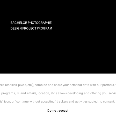
BACHELOR PHOTOGRAPHIE
DESIGN PROJECT PROGRAM
CONTACT
MENTIONS LÉGALES
TARIFS
CGI
es (cookies, pixels, etc.), combine and share your personal data with our partners, 
ty programs, IP and emails, location, etc.) allows developing and offering you ser
" icon, or "continue without accepting" trackers and activities subject to consent. 
Do not accept