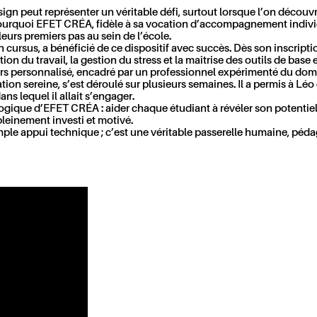
sign peut représenter un véritable défi
, surtout lorsque l’on décou
 pourquoi EFET CRÉA, fidèle à sa vocation d’accompagnement indivi
eurs premiers pas au sein de l’école.
cursus, a bénéficié de ce dispositif avec succès. Dès son inscripti
n du travail, la gestion du stress et la maîtrise des outils de base e
urs personnalisé,
encadré par un professionnel expérimenté du do
ation sereine
, s’est déroulé sur plusieurs semaines. Il a permis à Lé
s lequel il allait s’engager.
agogique d’EFET CRÉA
: aider chaque étudiant à révéler son potentiel
leinement investi et motivé.
le appui technique ; c’est une véritable passerelle humaine, pédago