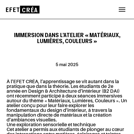
EFET
CRÉA
Aller
au
contenu
IMMERSION DANS L’ATELIER « MATÉRIAUX,
LUMIÈRES, COULEURS »
5 mai 2025
À l’EFET CRÉA, l’apprentissage se vit autant dans la
pratique que dans la théorie. Les étudiants de 2e
année en Design & Architecture d’intérieur (B2 DAI)
ont récemment participé à deux séances immersives
autour du thème « Matériaux, Lumières, Couleurs ». Un
atelier conçu pour leur faire explorer les
fondamentaux du design d’intérieur, à travers la
manipulation directe de matériaux et la création
d’ambiances visuelles.
Une exploration sensorielle et technique
Cet atelier a permis aux étudiants de plonger au cœur