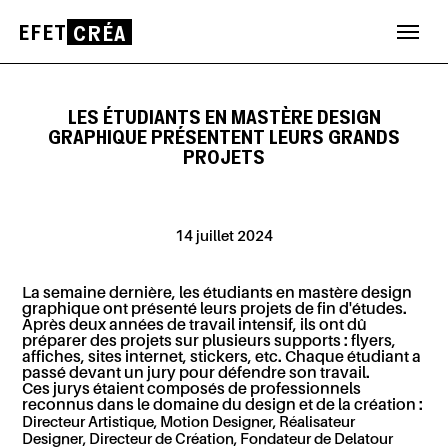
EFET
CRÉA
Aller
au
contenu
LES ÉTUDIANTS EN MASTÈRE DESIGN
GRAPHIQUE PRÉSENTENT LEURS GRANDS
PROJETS
14 juillet 2024
La semaine dernière, les étudiants en mastère design
graphique ont présenté leurs projets de fin d'études.
Après deux années de travail intensif, ils ont dû
préparer des projets sur plusieurs supports : flyers,
affiches, sites internet, stickers, etc. Chaque étudiant a
passé devant un jury pour défendre son travail.
Ces jurys étaient composés de professionnels
reconnus dans le domaine du design et de la création :
Directeur Artistique, Motion Designer, Réalisateur
Designer, Directeur de Création, Fondateur de Delatour