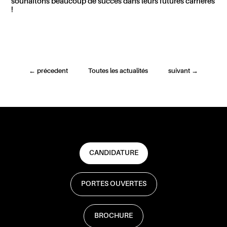
souhaitons beaucoup de succès dans leurs futures carrières
!
←
précedent
Toutes les actualités
suivant
→
CANDIDATURE
PORTES OUVERTES
BROCHURE