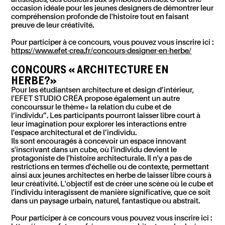
occasion idéale pour les jeunes designers de démontrer leur
compréhension profonde de l'histoire tout en faisant
preuve de leur créativité
.
Pour participer à ce concours
, vous pouvez vous inscrire ici
:
https://www.efet-crea.fr/concours-designer-en-herbe/
CONCOURS « ARCHITECTURE EN
HERBE
?»
Pour les étudiants
en architecture et design d’intérieur
,
l'EFET STUDIO CRÉA propose également un
autre
concours
sur le
thème
« la relation du cube et de
l’individu
”.
Les participants pourront laisser libre court à
leur imagination pour
explorer les interactions entre
l'espace architectural et
de l’individu.
Ils
sont encouragés à concevoir un espace innovant
s'inscrivant dans un cube, où l'individu devient le
protagoniste de l'histoire architecturale. Il n'y a pas de
restrictions en termes d'échelle ou de contexte, permettant
ainsi aux jeunes architectes en herbe de laisser libre cours à
leur créativité. L'objectif est de créer une scène où le cube et
l'individu interagissent de manière significative, que ce soit
dans un paysage urbain, naturel, fantastique ou abstrait
.
Pour participer à ce concours
vous pouvez vous inscrire ici
: