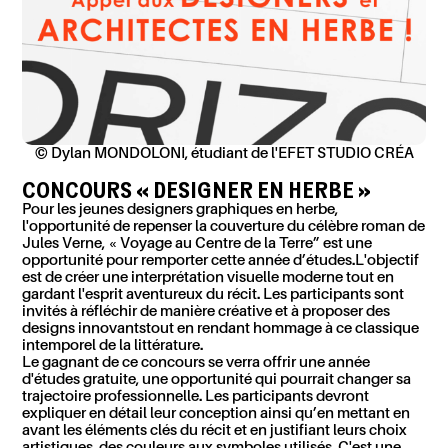
© Dylan MONDOLONI, étudiant de l'EFET STUDIO CRÉA
CONCOURS « DESIGNER EN HERBE »
Pour les jeunes designers graphiques en herbe,
l'opportunité de repenser la couverture du célèbre roman de
Jules Verne, « Voyage au Centre de la Terre
” est une
opportunité pour remporter cette année d’études.
L'objectif
est de créer une interprétation visuelle moderne tout en
gardant
l'esprit aventureux du récit. Les participants sont
invités à réfléchir de manière créative et à proposer des
designs innovants
tout en rendant hommage à ce classique
intemporel de la littérature.
Le gagnant
de ce concours se verra offrir une année
d'étude
s
gratuite, une opportunité qui pourrait changer sa
trajectoire professionnelle. Les participants devront
expliquer en détail leur conception
ainsi qu
’en mettant en
avant
les éléments clés du récit et
en
justifiant leurs choix
artistiques, des couleurs aux symboles utilisés. C'est une