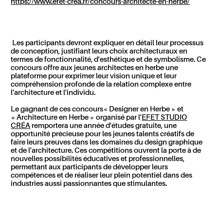
https://www.efet-crea.fr/concours-architecte-en-herbe/
Les participants devront expliquer en détail leur processus
de conception, justifiant leurs choix architecturaux en
termes de fonctionnalité, d'esthétique et de symbolisme.
Ce
concours
offre
aux jeunes architectes en herbe une
plateforme pour exprimer leur vision unique et leur
compréhension profonde de la relation complexe entre
l'architecture et l'individu.
Le gagnant de ce
s
concours
« Designer en Herbe » et
« Architecture en Herbe » organisé par l'
EFET STUDIO
CRÉA
remportera
u
ne année d'étude
s
gratuite
,
une
opportunité précieuse pour les jeunes talents créatifs de
faire leurs preuves dans les domaines du design graphique
et de l'architecture. Ces compétitions ouvrent la porte à de
nouvelles possibilités éducatives et professionnelles,
permettant aux participants de développer leurs
compétences et de réaliser leur plein potentiel dans des
industries aussi passionnantes que stimulantes.