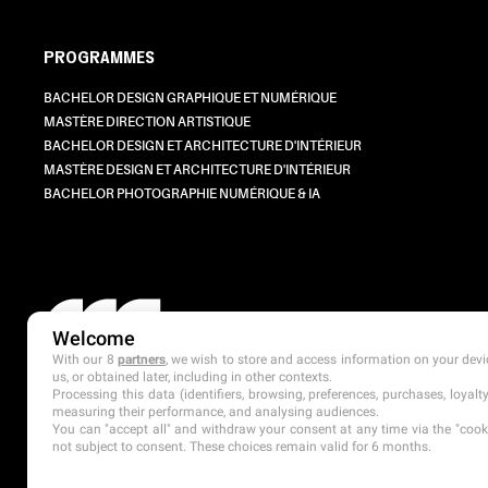
PROGRAMMES
BACHELOR DESIGN GRAPHIQUE ET NUMÉRIQUE
MASTÈRE DIRECTION ARTISTIQUE
BACHELOR DESIGN ET ARCHITECTURE D'INTÉRIEUR
MASTÈRE DESIGN ET ARCHITECTURE D'INTÉRIEUR
BACHELOR PHOTOGRAPHIE NUMÉRIQUE & IA
Welcome
With our 8
partners
, we wish to store and access information on your devic
us, or obtained later, including in other contexts.
Processing this data (identifiers, browsing, preferences, purchases, loyal
measuring their performance, and analysing audiences.
You can "accept all" and withdraw your consent at any time via the "cookie
not subject to consent. These choices remain valid for 6 months.