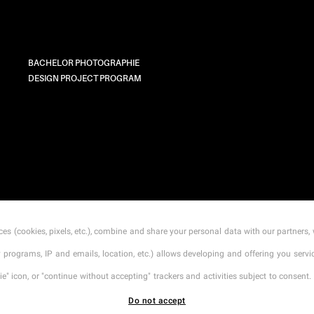
BACHELOR PHOTOGRAPHIE
DESIGN PROJECT PROGRAM
CONTACT
MENTIONS LÉGALES
TARIFS
CGI
es (cookies, pixels, etc.), combine and share your personal data with our partners, 
ty programs, IP and emails, location, etc.) allows developing and offering you ser
" icon, or "continue without accepting" trackers and activities subject to consent. 
Do not accept