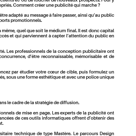
s clients et/ ou de toucher de nouveaux prospects. Pour y
propriés. Comment créer une publicité qui marche ?
 être adapté au message à faire passer, ainsi qu’au public
pports promotionnels.
 même, quel que soit le médium final. Il est donc capital
uccès et qui parviennent à capter l’attention du public en
té. Les professionnels de la conception publicitaire ont
 concurrence, d’être reconnaissable, mémorisable et de
encez par étudier votre cœur de cible, puis formulez un
és, sous une forme esthétique et avec une police unique
ns le cadre de la stratégie de diffusion.
ssionnels de mise en page. Les experts de la publicité ont
ancées de ces outils informatiques offrent d’obtenir des
t.
ersitaire technique de type Mastère. Le parcours Design