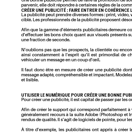
Une bonne publicité permet de faire la promotion de son 
parvenir, elle doit répondre à certaines règles de la co
CRÉER UNE PUBLICITÉ : FAIRE ENTRER EN COHÉRENCE 
La publicité peut prendre diverses formes : print, vidéo,
ciblé. Les professionnels de la publicité proposent déso
Afin que la gamme d’éléments publicitaires demeure cohér
d’effectuer les bons choix quant aux visuels présents sur
une fraction de seconde.
N’oublions pas que les prospects, la clientèle ou encor
ainsi constamment à l’esprit qu’il est primordial de 
véhiculer un message en un coup d’œil.
Il faut donc être en mesure de créer une publicité don
message adapté, compréhensible et impactant. Modelez e
et lisible.
UTILISER LE NUMÉRIQUE POUR CRÉER UNE BONNE PUBL
Pour créer une publicité, il est capital de passer par les
Afin de créer le support qui correspond parfaitement à vo
généralement recours à la suite Adobe (Photoshop et InD
rendus de qualité. Il s’agit de logiciels de pointe, pour l
À titre d’exemple, les publicitaires ont appris à crée