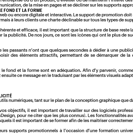
entreprise ou d’un produit, d’éveiller ou de maintenir l’intérêt de
mmunication, de la mise en pages et se décliner sur les supports ap
LE FOND ET LA FORME
 web ou encore digitale et interactive. Le support de promotion doit
rmais à leurs clients une charte déclinable sur tous les types de su
ente et efficace, il est important que la structure de base reste la
 la publicité. De nos jours, ce sont les icônes qui ont le plus de s
e les passants n’ont que quelques secondes à dédier à une publici
choisir des éléments attractifs, permettant de se démarquer de la
t le fond et la forme sont en adéquation. Afin d’y parvenir, comm
nsuite ce message en le traduisant par les éléments visuels adapt
ICITÉ
 outils numériques, tant sur le plan de la conception graphique que da
s objectifs, il est important de travailler sur des logiciels profe
esign, pour ne citer que les plus connus). Les fonctionnalités av
esquels il est important de se former afin de les maîtriser correctemen
r leurs supports promotionnels à l’occasion d’une formation univ