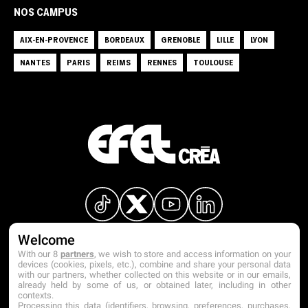
NOS CAMPUS
AIX-EN-PROVENCE
BORDEAUX
GRENOBLE
LILLE
LYON
NANTES
PARIS
REIMS
RENNES
TOULOUSE
Welcome
With our 8
partners
, we wish to store and access information on your
devices (cookies, pixels, etc.), combine and share your personal data
with our partners, whether collected on this website or in our emails,
already held by some of us, or obtained later, including in other
contexts.
Processing this data (identifiers, browsing, preferences, purchases,