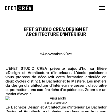
EFET
CRÉA
Aller
au
contenu
EFET STUDIO CREA: DESIGN ET
ARCHITECTURE D’INTÉRIEUR
24 novembre 2022
L’EFET STUDIO CREA présente aujourd’hui sa filière
«Design et Architecture d’Intérieur». L’école parisienne
vous propose de découvrir cette formation articulée en
deux cycles distinct, le Bachelor et le Mastère. Les métiers
du design d’architecture d’intérieur ne cessent d’accroître
et promettent une carrière riche d'expériences. Zoom sur un
métier d’avenir.
© EFET STUDIO CREA
Le Bachelor Design et Architecture d’Intérieur Le Bachelor
Design et Architecture d’Intérieur se déroule en trois ans.