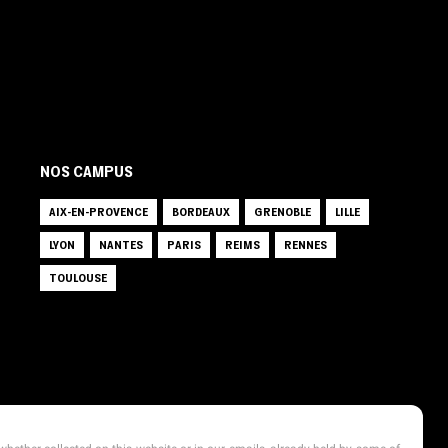
NOS CAMPUS
AIX-EN-PROVENCE
BORDEAUX
GRENOBLE
LILLE
LYON
NANTES
PARIS
REIMS
RENNES
TOULOUSE
ÉTABLISSEMENT D’ENSEIGNEMENT SUPÉRIEUR
TECHNIQUE PRIVÉ