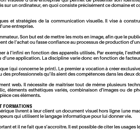
visuelle d’une entreprise qui permet de présenter son identité, s
sés sur un ordinateur, en quoi consiste précisément ce domaine et c
ues et stratégies de la communication visuelle. Il vise à constru
d’une entreprise.
ommateur. Son but est de mettre les mots en image, afin que le pub
nt de l’achat ou fasse confiance au processus de production d’une
er à l’infini en fonction des appareils utilisés. Par exemple, l’esth
une application. La discipline varie donc en fonction de facteur d
e (qui concerne le print). Le premier a vocation à créer exclusive
du des professionnels qu’ils aient des compétences dans les deux do
ent web. Il nécessite de maîtriser tout de même plusieurs tech
 clic, éléments esthétiques variés, combinaison d’images ou de ph
 pièce ces éléments.
ET FORMATIONS
umérique livrent à leur client un document visuel hors ligne (une m
peurs qui utilisent le langage informatique pour lui donner vie.
 et il ne fait que s’accroître. Il est possible de citer les usages le