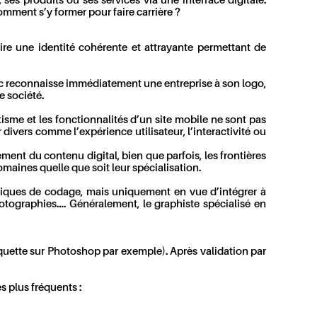
es produits ou ses services via une interface digitale.
omment s’y former pour faire carrière ?
ire une identité cohérente et attrayante permettant de
lic reconnaisse immédiatement une entreprise à son logo,
 société.
étisme et les fonctionnalités d’un site mobile ne sont pas
ivers comme l’expérience utilisateur, l’interactivité ou
ment du contenu digital, bien que parfois, les frontières
maines quelle que soit leur spécialisation.
niques de codage, mais uniquement en vue d’intégrer à
otographies…. Généralement, le graphiste spécialisé en
aquette sur Photoshop par exemple). Après validation par
s plus fréquents :