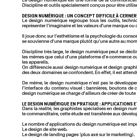
Le design numérique est une forme de la communication 
Discipline et outils spécialement conçus pour être utili
DESIGN NUMÉRIQUE : UN CONCEPT DIFFICILE À CERNER
Le design numérique regroupe tous les outils, techniq
représenter l’imaginaire et les valeurs d’une marque ou 
Il joue donc sur l’esthétisme et la psychologie du cons
se souvienne d’une marque plutôt qu’une autre au mome
Discipline très large, le design numérique peut se déclin
les mêmes que celui d’une plateforme d’e-commerce ou d’
les appareils.
On différencie aussi design numérique et design graphiqu
des deux domaines se confondent. En effet, il est atten
De même, le design numérique n’est pas le développem
l’interface du contenu visuel : bannières, boutons de
design numérique se charge d’ailleurs de créer de toute
LE DESIGN NUMÉRIQUE EN PRATIQUE : APPLICATIONS 
Dans la réalité, les graphistes spécialisés en design n
le commanditaire, cette étude est transférée aux dévelop
Le nombre d’applications du design numérique est important
Le design de site web.
Le design de landing pages (plus axé sur le marketing).