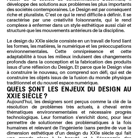
développe des solutions aux problèmes les plus importants
des sociétés contemporaines. Le Design est par conséquent
riche et pluraliste. C’est ce qui le rend difficile à définir. Il se
caractérise par une créativité foisonnante, qui le rend
complexe à enfermer dans un style esthétique aussi clair et
structuré que les mouvements antérieurs de la discipline.
Le design du XXI
e
siècle consiste en un travail de fond liant
les formes, les matières, le numérique et les préoccupations
environnementales. Cette omniprésence et cette
adaptabilité à tous les milieux induisent des changements
profonds dans la conception et la fabrication des produits
issus d’une réflexion du Design. Et parce que le Design vise
à construire le nouveau, on comprend son défi, qui est de
construire les objets issus de la fusion du monde physique
traditionnel et du nouvel espace numérique.
QUELS SONT LES ENJEUX DU DESIGN AU
XXI
E
SIÈCLE ?
Aujourd’hui, les designers sont perçus comme la clé de la
résolution de problèmes très actuels, à cheval entre
thématiques environnementales et nécessaire progrès
technologique. Leur formation s'enrichit donc, pour leur
permettre de solutionner des problématiques à la fois
humaines et relevant de l'ingénierie (sans perdre de vue la
dimension esthétique d’un design du XXI
e
siècle qui fait