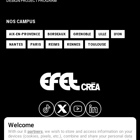
DESIGN PROJECT PROGRAM
NOS CAMPUS
AIX-EN-PROVENCE
BORDEAUX
GRENOBLE
LILLE
LYON
NANTES
PARIS
REIMS
RENNES
TOULOUSE
Welcome
With our 8
partners
, we wish to store and access information on your
devices (cookies, pixels, etc.), combine and share your personal data