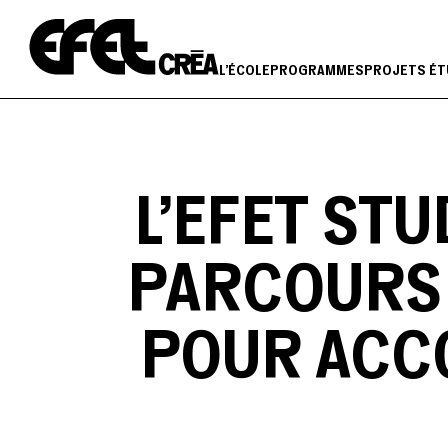
Aller
au
contenu
L'ÉCOLE
PROGRAMMES
PROJETS ÉT
L’EFET ST
PARCOURS 
POUR ACC