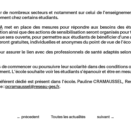
r de nombreux secteurs et notamment sur celui de l’enseignement
ment chez certains étudiants.
ÉA
met en place des mesures pour répondre aux besoins des étud
on ainsi que des actions de sensibilisation seront organisés pour t
que sera ouverte, pour permettre aux étudiants de bénéficier d’un
ont gratuites, individuelles et anonymes du point de vue de l’école
 assurer le lien avec des professionnels de santé adaptés selon 
 de commencer ou poursuivre leur scolarité dans des conditions opt
ement. L’école souhaite voir les étudiants s’épanouir et être en mesur
n référent dédié est présent dans l’école. Pauline CRAMAUSSEL, Re
e :
pcramaussel@reseau-ges.fr
.
←
précedent
Toutes les actualités
suivant
→