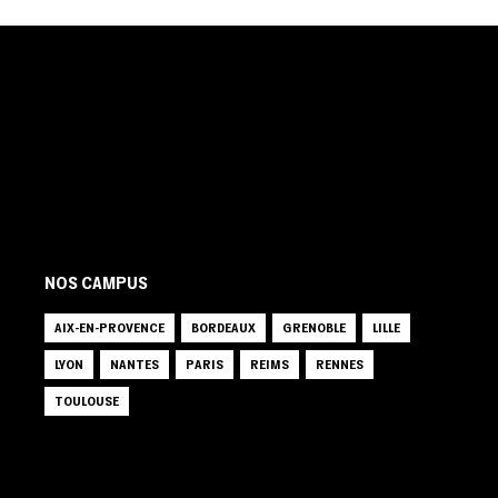
NOS CAMPUS
AIX-EN-PROVENCE
BORDEAUX
GRENOBLE
LILLE
LYON
NANTES
PARIS
REIMS
RENNES
TOULOUSE