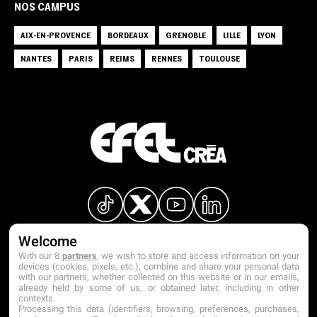
NOS CAMPUS
AIX-EN-PROVENCE
BORDEAUX
GRENOBLE
LILLE
LYON
NANTES
PARIS
REIMS
RENNES
TOULOUSE
Welcome
With our 8
partners
, we wish to store and access information on your
devices (cookies, pixels, etc.), combine and share your personal data
with our partners, whether collected on this website or in our emails,
already held by some of us, or obtained later, including in other
contexts.
Processing this data (identifiers, browsing, preferences, purchases,