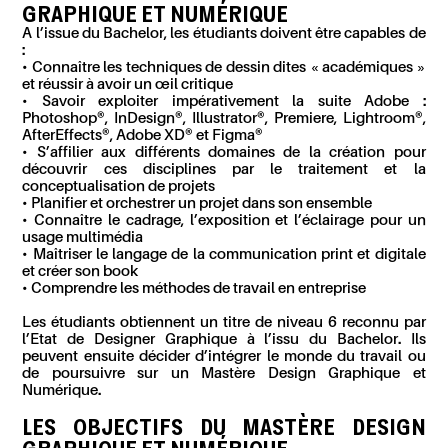
GRAPHIQUE ET NUMÉRIQUE
A l’issu
e
du
Bachelor
, les étudiants doivent être capables de
:
•
Connaître
les techniques de dessin dites « académiques »
et
réussir à avoir
un œil critique
•
Savoir exploiter
impérativement
la suite Adobe :
Photoshop®, InDesign®, Illustrator®,
Premiere
, Lightroom®,
After
Effects
®, Adobe XD® et
Figma
®
• S’
affilier
aux différents domaines de la création pour
découvrir ces disciplines par le traitement et la
conceptualisation de projets
•
Planifier
et
orchestrer
un projet dans son ensemble
•
Connaître le
cadrage,
l’
exposition et
l’
éclairage pour un
usage multimédia
• Maîtriser l
e langage
de la communication
print
et digitale
et
créer son book
• Comprendre
les méthodes
de travail en entreprise
Les étudiants obtiennent un titre de niveau 6 reconnu par
l’Etat
de Designer Graphique
à l’issu du
Bachelor
. Ils
peuvent ensuite décider d’intégrer le monde du travail ou
de poursuivre sur un Mastère Design Graphique et
Numérique.
LES
OBJECTIFS
D
U
MASTÈRE
DESIGN