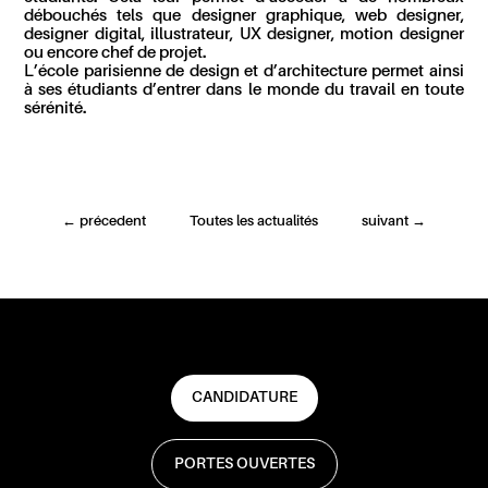
débouchés
t
e
ls que
d
esigner graphique,
w
eb designer,
d
esigner
digital
,
illustrateur
,
UX designer
,
m
otion designer
ou encore
c
hef de projet
.
L
’école parisienne de design et d’architectur
e
permet
ainsi
à ses étudiants d’entrer dans le monde du travail en toute
sérénité
.
←
précedent
Toutes les actualités
suivant
→
CANDIDATURE
PORTES OUVERTES