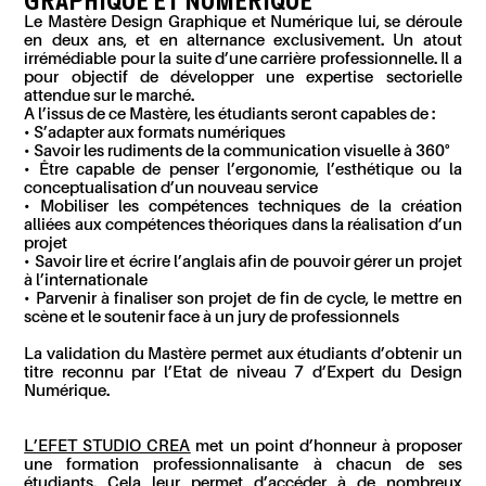
GRAPHIQUE ET NUMÉRIQUE
Le Mastère Design Graphique et Numérique lui, se déroule
en
deux ans, et en alternance exclusivement. Un atout
irrémédiable pour la suite d’une carrière professionnelle.
Il a
pour objectif de développer une expertise sectorielle
attendue sur le marché
.
A l’issus de ce Mastère, les étudiants seront capables de :
• S
’a
dapt
er
aux formats numériques
•
Savoir les rudiments de
la communication visuelle à 360°
• Être capable de pens
er
l’ergonomie, l’esthétique ou la
conceptualisation d’un nouveau service
• Mobiliser les compétences techniques de la création
alliées aux compétences théoriques dans la réalisation d’un
projet
•
Savoir lire et écrire l’
anglais
afin de pouvoir gérer
un projet
à
l’
internationale
•
Parvenir à finaliser
son projet de fin de cycle, le mettre en
scène et le soutenir face à un jury de professionnels
La validation du Mastère permet aux étudiants d’obtenir un
titre reconnu par l’Etat de niveau 7 d’Expert du Design
Numérique.
L’EFET STUDIO CREA
met un point d’honneur à
proposer
une formation professionnalisante à chacun de ses
étudiants.
Cela leur permet d’accéder à de nombreux