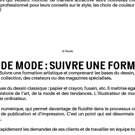
urs qui veulent montrer de manière attractive leurs nouvelles cré
professionnel pour leurs conseils sur le style, les choix de couleur
?
© Pexels
 DE MODE : SUIVRE UNE FOR
 Suivre une formation artistique et comprenant les bases du dessin
e collection, des créateurs ou des magazines spécialisés.
es du dessin classique : papier et crayon, fusain, etc. Il maîtrise 
'histoire de l’art, de la mode et des tendances. L’illustrateur de 
ar ordinateur.
au numérique, qui permet davantage de fluidité dans le processus 
il de publication et d’impression. C'est un point qui est désormais
.
 rapidement les demandes de ses clients et de travailler en équipe t