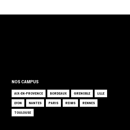
NOS CAMPUS
AIX-EN-PROVENCE
BORDEAUX
GRENOBLE
LILLE
LYON
NANTES
PARIS
REIMS
RENNES
TOULOUSE